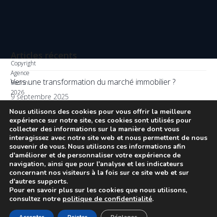
Articles récents
Copyright
Agence
Vers une transformation du marché immobilier ?
Pedrini
2026
9 septembre 2025
-
Nous utilisons des cookies pour vous offrir la meilleure
Tous
Nouveau DPE, quel impact en 2026 ?
expérience sur notre site, ces cookies sont utilisés pour
droits
collecter des informations sur la manière dont vous
réservés
29 juillet 2025
interagissez avec notre site web et nous permettent de nous
-
souvenir de vous. Nous utilisons ces informations afin
Mentions
d'améliorer et de personnaliser votre expérience de
légales
navigation, ainsi que pour l'analyse et les indicateurs
-
concernant nos visiteurs à la fois sur ce site web et sur
Politique
d'autres supports.
de
Pour en savoir plus sur les cookies que nous utilisons,
consultez notre
politique de confidentialité
.
confidentialité
-