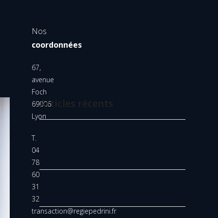
Nos
coordonnées
67,
avenue
Foch
Articles récents
69006
Lyon
Vers une transformation du marché
T.
immobilier ?
04
9 septembre 2025
78
60
Nouveau DPE, quel impact en 2026 ?
31
29 juillet 2025
32
transaction@regiepedrini.fr