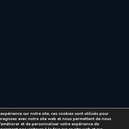
ution du profil des acquéreurs sur le marché immobilier lyonnai
prix encore élevés et à l’encadrement des loyers souvent
 représentent désormais presque 30% des acheteurs.
ement plus facilement accordés favorisent ce retour à la proprié
expérience sur notre site, ces cookies sont utilisés pour
teragissez avec notre site web et nous permettent de nous
d'améliorer et de personnaliser votre expérience de