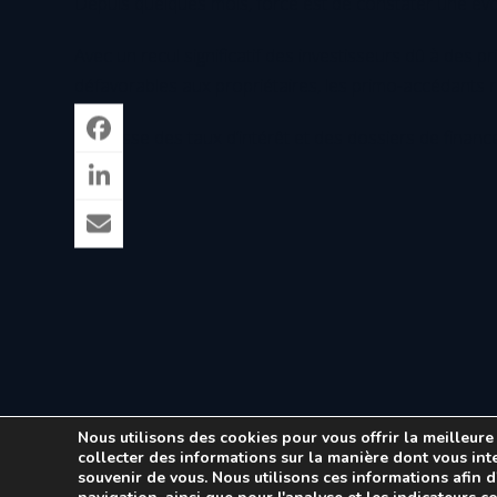
Depuis quelques mois, force est de constater une évol
Avec un recul significatif des investisseurs dû à des 
défavorables aux propriétaires, les primo-accédants
Le baisse des taux d’intérêt et des dossiers de financ
Nous utilisons des cookies pour vous offrir la meilleure 
collecter des informations sur la manière dont vous in
souvenir de vous. Nous utilisons ces informations afin 