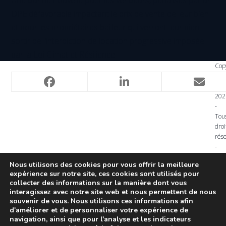
DPE défavorable impactant le prix de vente de leur bien
et pour les propriétaires bailleur qui verront leur bien
sortir de l’interdiction de location progressive imposée
par la Loi Climat et Résilience.
Cop
Age
Pedr
202
-
Tou
droi
rés
-
Men
Nous utilisons des cookies pour vous offrir la meilleure
léga
expérience sur notre site, ces cookies sont utilisés pour
Articles récents
-
collecter des informations sur la manière dont vous
Poli
interagissez avec notre site web et nous permettent de nous
de
souvenir de vous. Nous utilisons ces informations afin
Vers une transformation du marché immobilier ?
conf
d'améliorer et de personnaliser votre expérience de
-
navigation, ainsi que pour l'analyse et les indicateurs
9 septembre 2025