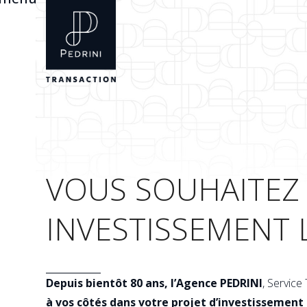
Skip
Open
Close
to
mobile
mobile
content
menu
menu
VOUS SOUHAITEZ 
INVESTISSEMENT 
Depuis bientôt 80 ans, l’Agence PEDRINI
, Service
à vos côtés dans votre projet d’investissement