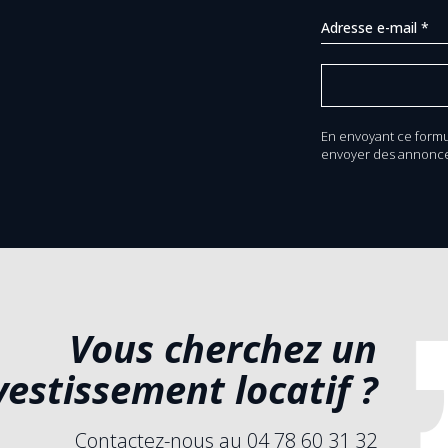
En envoyant ce formu
envoyer des annonce
Vous cherchez un
vestissement locatif ?
Contactez-nous au 04 78 60 31 32