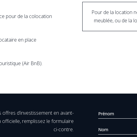
Pour de la location 
e pour de la colocation
meublée, ou de la l
ocataire en place
ristique (Air BnB).
s offres d’investissement en avant-
 officielle, remplissez le formulaire
ci-contre.