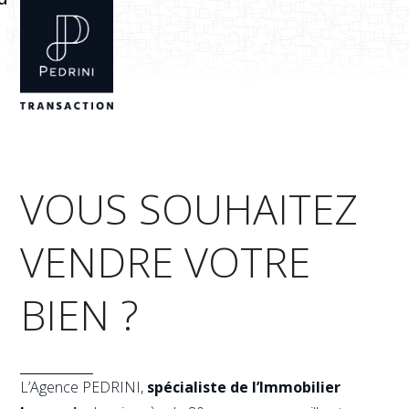
Skip
Open
Close
to
mobile
mobile
content
menu
menu
VOUS SOUHAITEZ
VENDRE VOTRE
BIEN ?
L’Agence PEDRINI,
spécialiste de l’Immobilier