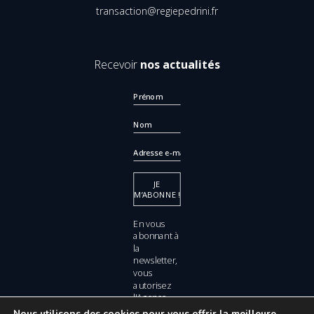
transaction@regiepedrini.fr
Recevoir
nos actualités
En vous
abonnant à
la
newsletter,
vous
autorisez
l'Agence
PEDRINI à
Nous utilisons des cookies pour vous offrir la meilleure